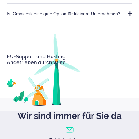
Das hängt stark von Ihren Bedürfnissen ab. Standardmäßig
dauert es zwischen 2 Wochen und ein paar Monaten.
Ist Omnidesk eine gute Option für kleinere Unternehmen?
Leider nein. Wir konzentrieren uns auf größere Unternehmen,
die täglich eine hohe Anzahl an Tickets bearbeiten.
EU-Support und Hosting
Angetrieben durch Wind
Wir sind immer für Sie da