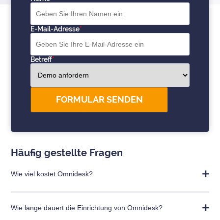
E-Mail-Adresse
Betreff
FORMULAR SENDEN
Häufig gestellte Fragen
Wie viel kostet Omnidesk?
Dies hängt davon ab, was Ihr Unternehmen benötigt. Fordern
Sie gerne ein Angebot an!
Wie lange dauert die Einrichtung von Omnidesk?