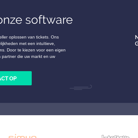
 onze software
N
ller oplossen van tickets. Ons
G
jkheden met een intuïtieve,
ms. Door te kiezen voor een eigen
n partner die uw markt en uw
CT OP