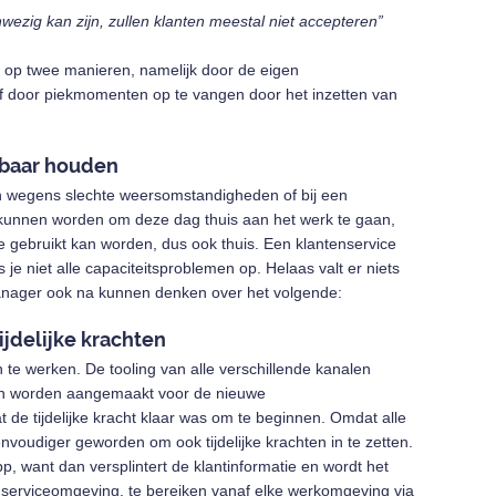
wezig kan zijn, zullen klanten meestal niet accepteren”
 op twee manieren, namelijk door de eigen
f door piekmomenten op te vangen door het inzetten van
kbaar houden
n wegens slechte weersomstandigheden of bij een
 kunnen worden om deze dag thuis aan het werk te gaan,
e gebruikt kan worden, dus ook thuis. Een klantenservice
je niet alle capaciteitsproblemen op. Helaas valt er niets
manager ook na kunnen denken over het volgende:
jdelijke krachten
 te werken. De tooling van alle verschillende kanalen
en worden aangemaakt voor de nieuwe
t de tijdelijke kracht klaar was om te beginnen. Omdat alle
nvoudiger geworden om ook tijdelijke krachten in te zetten.
pp, want dan versplintert de klantinformatie en wordt het
n serviceomgeving, te bereiken vanaf elke werkomgeving via