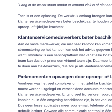
“Lang in de wacht staan omdat er iemand ziek is of niet aan
Toch is er een oplossing. De werkdruk omlaag brengen kan
klantenservicemedewerkers beter beschikbaar te houden o
oproep- of tijdelijke krachten:
Klantenservicemedewerkers beter beschi
Aan de vaste medewerker, die niet naar kantoor kan kome
stroomstoring op het kantoor, kan ook het advies gegeven
want Omnidesk is een serviceplatform wat vanaf elke locati
team kan dus ook prima een virtueel team zijn. Daarmee los 
te doen aan ziekteverzuim, dus zou je als klantenservice
Piekmomenten opvangen door oproep- of ti
Voorheen was het veel complexer om met tijdelijke krachten
moest worden uitgelegd en verscheidene accounts moest
klantenservicemedewerker. Er ging veel tijd verloren voorda
kanalen nu in één omgeving beschikbaar zijn, is het veel ee
Dus geen losse applicaties meer voor e-mail, telefonie of a
gebruik lastiger. Gewoon alle communicatie centraal in éé