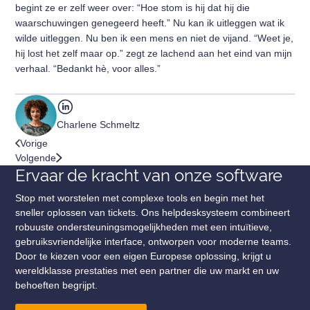
begint ze er zelf weer over: “Hoe stom is hij dat hij die
waarschuwingen genegeerd heeft.” Nu kan ik uitleggen wat ik
wilde uitleggen. Nu ben ik een mens en niet de vijand. “Weet je,
hij lost het zelf maar op.” zegt ze lachend aan het eind van mijn
verhaal. “Bedankt hè, voor alles.”
Charlene Schmeltz
Vorige
Volgende
Ervaar de kracht van onze software
Stop met worstelen met complexe tools en begin met het
sneller oplossen van tickets. Ons helpdesksysteem combineert
robuuste ondersteuningsmogelijkheden met een intuïtieve,
gebruiksvriendelijke interface, ontworpen voor moderne teams.
Door te kiezen voor een eigen Europese oplossing, krijgt u
wereldklasse prestaties met een partner die uw markt en uw
behoeften begrijpt.