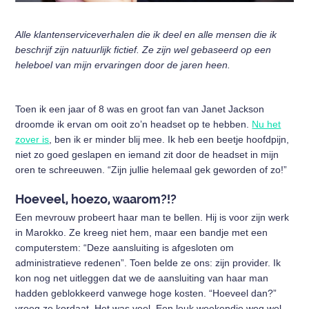
Alle klantenserviceverhalen die ik deel en alle mensen die ik
beschrijf zijn natuurlijk fictief. Ze zijn wel gebaseerd op een
heleboel van mijn ervaringen door de jaren heen.
Toen ik een jaar of 8 was en groot fan van Janet Jackson
droomde ik ervan om ooit zo’n headset op te hebben.
Nu het
zover is
, ben ik er minder blij mee. Ik heb een beetje hoofdpijn,
niet zo goed geslapen en iemand zit door de headset in mijn
oren te schreeuwen. “Zijn jullie helemaal gek geworden of zo!”
Hoeveel, hoezo, waarom?!?
Een mevrouw probeert haar man te bellen. Hij is voor zijn werk
in Marokko. Ze kreeg niet hem, maar een bandje met een
computerstem: “Deze aansluiting is afgesloten om
administratieve redenen”. Toen belde ze ons: zijn provider. Ik
kon nog net uitleggen dat we de aansluiting van haar man
hadden geblokkeerd vanwege hoge kosten. “Hoeveel dan?”
vroeg ze kordaat. Het was veel. Een leuk weekendje weg wel.