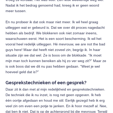
Nadat ik het bedrag genoemd had, kreeg ik er geen woord
meer tussen.
En nu probeer ik dat ook maar niet meer. Ik wil heel graag
uitleggen wat er gebeurd is. Dat we over dit proces nagedacht
hebben als bedrijf. We blokkeren ook niet zomaar ineens,
waarschuwen eerst. Het is een soort bescherming. Ik wil het
vooral heel redelijk uitleggen. Hé mevrouw, we are not the bad
guys here! Maar dat heeft niet zoveel zin, begrijp ik. In haar
situatie zijn we dat wel. Ze is boos om de blokkade. “Ik moet
mijn man toch kunnen bereiken als hij zo ver weg zit?” Maar ze
is ook boos dat we dit nu pas hebben gedaan. “Weet je wel
hoeveel geld dat is?”
Gesprekstechnieken of een gesprek?
Daar zit ik dan met al mijn redelijkheid en gesprekstechnieken.
De techniek die ik nu inzet, is nog net geen opgeven. Ik heb
één oortje afgedaan en houd me stil. Eerlijk gezegd heb ik erg
veel zin om even een potje te janken. En ik hoor mezelf al. Nee,
dat ben ik niet. Dat is op de achtergrond bij die mevrouw. Terwijl