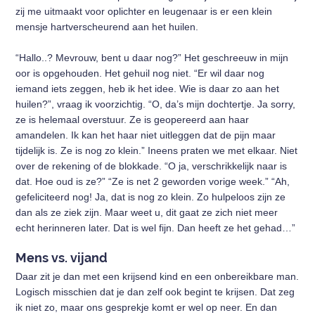
zij me uitmaakt voor oplichter en leugenaar is er een klein
mensje hartverscheurend aan het huilen.
“Hallo..? Mevrouw, bent u daar nog?” Het geschreeuw in mijn
oor is opgehouden. Het gehuil nog niet. “Er wil daar nog
iemand iets zeggen, heb ik het idee. Wie is daar zo aan het
huilen?”, vraag ik voorzichtig. “O, da’s mijn dochtertje. Ja sorry,
ze is helemaal overstuur. Ze is geopereerd aan haar
amandelen. Ik kan het haar niet uitleggen dat de pijn maar
tijdelijk is. Ze is nog zo klein.” Ineens praten we met elkaar. Niet
over de rekening of de blokkade. “O ja, verschrikkelijk naar is
dat. Hoe oud is ze?” “Ze is net 2 geworden vorige week.” “Ah,
gefeliciteerd nog! Ja, dat is nog zo klein. Zo hulpeloos zijn ze
dan als ze ziek zijn. Maar weet u, dit gaat ze zich niet meer
echt herinneren later. Dat is wel fijn. Dan heeft ze het gehad…”
Mens vs. vijand
Daar zit je dan met een krijsend kind en een onbereikbare man.
Logisch misschien dat je dan zelf ook begint te krijsen. Dat zeg
ik niet zo, maar ons gesprekje komt er wel op neer. En dan